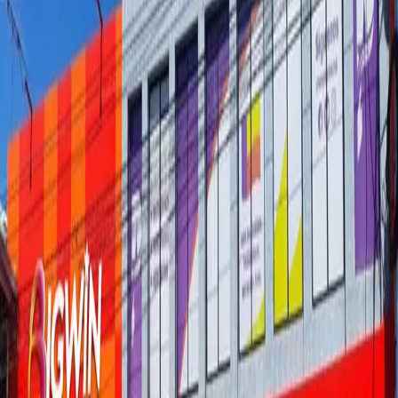
Más Información
TÉRMINOS Y CONDICIONES
JUEGO RESPONSABLE
Síguenos