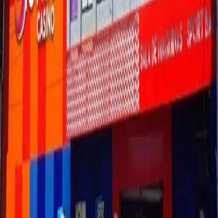
bigwin.pa
Contáctanos