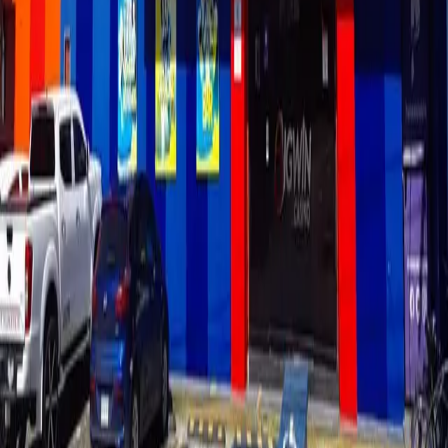
+(507) 397-8612